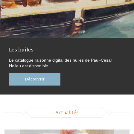
Présentation
Lettre de la fondatrice
Mentions légales
Nous contacter
Les huiles
Le catalogue raisonné digital des huiles de Paul-César
Mon compte
Helleu est disponible
Découvrir
Panier (0)
Actualités