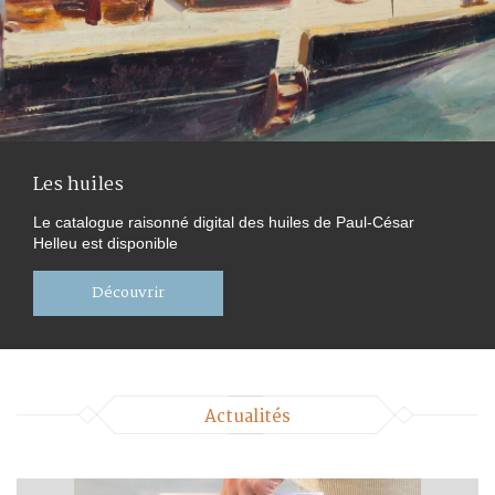
Présentation
Lettre de la fondatrice
Mentions légales
Nous contacter
Les huiles
Le catalogue raisonné digital des huiles de Paul-César
Mon compte
Helleu est disponible
Découvrir
Panier (0)
Actualités