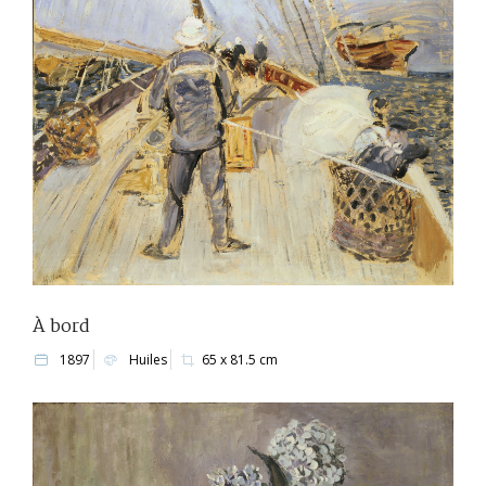
À bord
1897
Huiles
65 x 81.5 cm