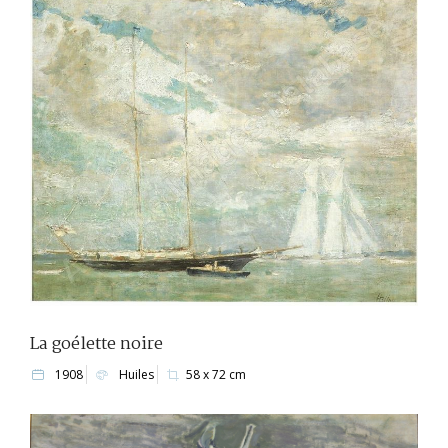
La goélette noire
1908
Huiles
58 x 72 cm