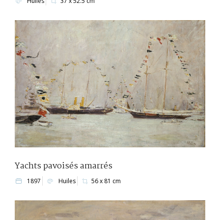
Huiles
37 x 52.5 cm
Yachts pavoisés amarrés
1897
Huiles
56 x 81 cm