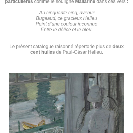
particulières
comme le souligne
Mallarmé
dans ces vers :
Présentation
Au cinquante cinq, avenue
Lettre de la fondatrice
Bugeaud, ce gracieux Helleu
Mentions légales
Peint d’une couleur inconnue
Entre le délice et le bleu.
Nous contacter
Le présent catalogue raisonné répertorie plus de
deux
cent huiles
de Paul-César Helleu.
Mon compte
Panier (0)