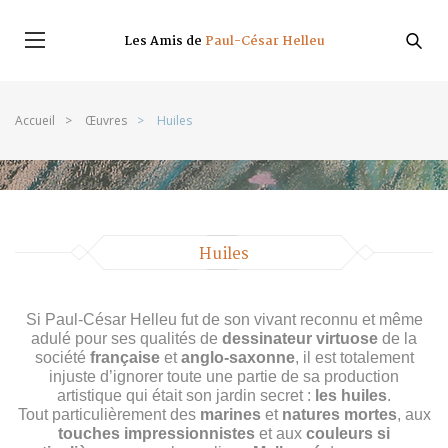
Aller au contenu principal
Les Amis de
Paul-César Helleu
L’artiste
Accueil
>
Œuvres
>
Huiles
Biographie
Tous
Chronologie
Expositions
Musées et collections
Huiles
Helleu vu par
Si Paul-César Helleu fut de son vivant reconnu et même
adulé pour ses qualités de
dessinateur virtuose
de la
Le catalogue raisonné
société
française
et
anglo-saxonne
, il est totalement
injuste d’ignorer toute une partie de sa production
artistique qui était son jardin secret :
les huiles
.
Rechercher
L'association
Tout particulièrement des
marines
et
natures mortes
, aux
touches impressionnistes
et aux
couleurs si