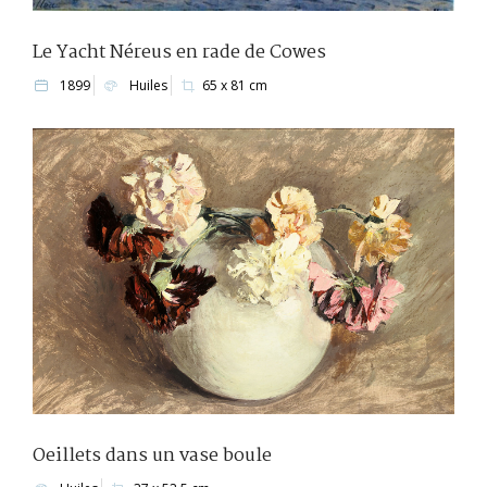
Le Yacht Néreus en rade de Cowes
1899
Huiles
65 x 81 cm
Oeillets dans un vase boule