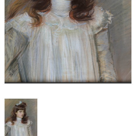
Présentation
Lettre de la fondatrice
Mentions légales
Nous contacter
Mon compte
Panier (0)
Sélectionner pour comparer